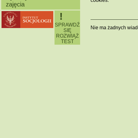
cookies.
zajęcia
!
SPRAWDŹ
Nie ma żadnych wiad
SIĘ
ROZWIĄŻ
TEST